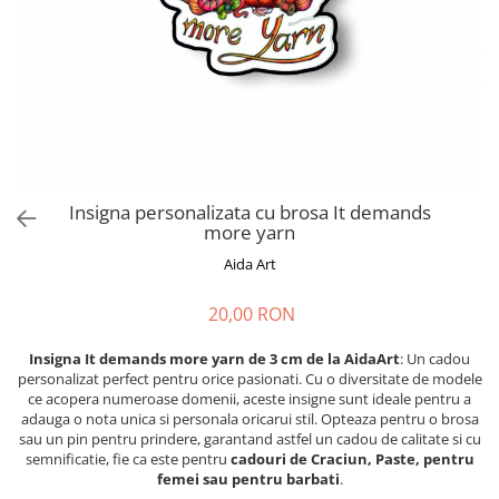
Cadouri absolvire
Decoratiuni Paste
Insigne / Brose
Agende Personalizate
Agende A5
Agende A6
Planner / Jurnal
Print personalizat
Insigna personalizata cu brosa It demands
more yarn
Felicitari personalizate
Aida Art
Invitatii personalizate
Printare poze
20,00 RON
Martisoare
Insigna It demands more yarn de 3 cm de la AidaArt
: Un cadou
Semne de Carte
personalizat perfect pentru orice pasionati. Cu o diversitate de modele
Articole pentru copii
ce acopera numeroase domenii, aceste insigne sunt ideale pentru a
adauga o nota unica si personala oricarui stil. Opteaza pentru o brosa
Puzzle
sau un pin pentru prindere, garantand astfel un cadou de calitate si cu
semnificatie, fie ca este pentru
cadouri de Craciun, Paste, pentru
Stickere
femei sau pentru barbati
.
Trofee