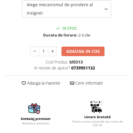
Alege mecanismul de prindere al
Brelocuri
insignei:
Brelocuri din Inox
Brelocuri de Lemn
IN STOC
Bratari
Durata de livrare:
2-3 zile
Cercei din lemn
ADAUGA IN COS
Accesorii de Bucatarie
Personalizate
Cod Produs:
bl0313
Tocatoare Personalizate
Ai nevoie de ajutor?
0739951132
Suporturi de Pahare
Manusi Personalizate
Adauga la Favorite
Cere informatii
Ustensile de bucatarie
Accesorii pentru Bauturi
Personalizate
Termosuri Personalizate
Livrare Gratuită
Ambalaj premium
Desfacatoare si Tirbusoane
Pentru orice comandă mai mare de
Ambalare premium
250 lei
Shaker, Plosca