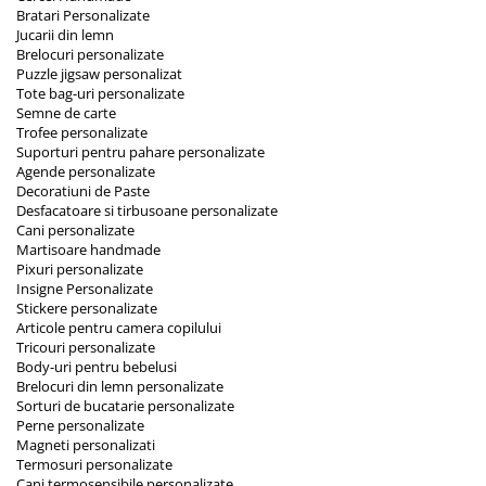
Bratari Personalizate
Jucarii din lemn
Brelocuri personalizate
Puzzle jigsaw personalizat
Tote bag-uri personalizate
Semne de carte
Trofee personalizate
Suporturi pentru pahare personalizate
Agende personalizate
Decoratiuni de Paste
Desfacatoare si tirbusoane personalizate
Cani personalizate
Martisoare handmade
Pixuri personalizate
Insigne Personalizate
Stickere personalizate
Articole pentru camera copilului
Tricouri personalizate
Body-uri pentru bebelusi
Brelocuri din lemn personalizate
Sorturi de bucatarie personalizate
Perne personalizate
Magneti personalizati
Termosuri personalizate
Cani termosensibile personalizate