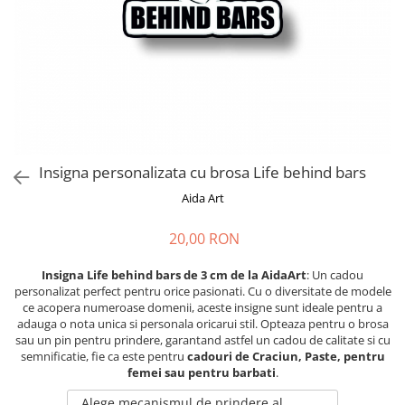
Cadouri absolvire
Decoratiuni Paste
Insigne / Brose
Agende Personalizate
Agende A5
Agende A6
Planner / Jurnal
Print personalizat
Insigna personalizata cu brosa Life behind bars
Felicitari personalizate
Aida Art
Invitatii personalizate
20,00 RON
Printare poze
Martisoare
Insigna Life behind bars de 3 cm de la AidaArt
: Un cadou
personalizat perfect pentru orice pasionati. Cu o diversitate de modele
Semne de Carte
ce acopera numeroase domenii, aceste insigne sunt ideale pentru a
Articole pentru copii
adauga o nota unica si personala oricarui stil. Opteaza pentru o brosa
sau un pin pentru prindere, garantand astfel un cadou de calitate si cu
Puzzle
semnificatie, fie ca este pentru
cadouri de Craciun, Paste, pentru
femei sau pentru barbati
.
Stickere
Alege mecanismul de prindere al
Trofee