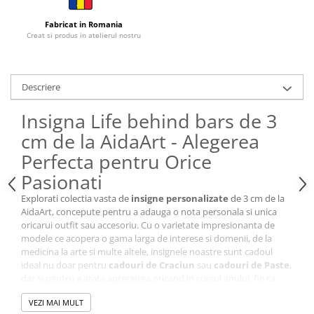
Cutii si Accesorii pentru Vin
Personalizate
Fabricat in Romania
Creat si produs in atelierul nostru
Vinuri Personalizate
Accesorii de Birou
Pixuri Personalizate
Descriere
Mousepad-uri
Insigna Life behind bars de 3
Globuri de Birou
cm de la AidaArt - Alegerea
Agende A5
Perfecta pentru Orice
Agende A6
Planner / Jurnal
Pasionati
Articole pentru Casa Personalizate
Explorati colectia vasta de
insigne personalizate
de 3 cm de la
AidaArt, concepute pentru a adauga o nota personala si unica
Ceasuri Personalizate
oricarui outfit sau accesoriu. Cu o varietate impresionanta de
Calendare Personalizate
modele ce acopera o gama larga de interese si domenii, de la
Tablouri Personalizate
medicina la arte si multe altele, insignele noastre sunt cadoul
ideal nu doar pentru
cadouri de Craciun
sau
cadouri de Paste
,
Rame Foto
dar si pentru a arata aprecierea oricand in cursul anului, fie ca
Pusculite Personalizate
este vorba de
cadouri pentru femei
sau
cadouri pentru
VEZI MAI MULT
barbati
.
Brichete Personalizate