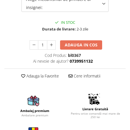
insignei:
Brelocuri
Brelocuri din Inox
IN STOC
Brelocuri de Lemn
Durata de livrare:
2-3 zile
Bratari
Cercei din lemn
ADAUGA IN COS
Accesorii de Bucatarie
Cod Produs:
bl0367
Personalizate
Ai nevoie de ajutor?
0739951132
Tocatoare Personalizate
Suporturi de Pahare
Adauga la Favorite
Cere informatii
Manusi Personalizate
Ustensile de bucatarie
Accesorii pentru Bauturi
Personalizate
Livrare Gratuită
Termosuri Personalizate
Ambalaj premium
Pentru orice comandă mai mare de
Ambalare premium
250 lei
Desfacatoare si Tirbusoane
Shaker, Plosca