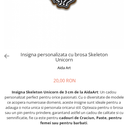
Cadouri absolvire
Decoratiuni Paste
Insigne / Brose
Agende Personalizate
Agende A5
Agende A6
Planner / Jurnal
Print personalizat
Insigna personalizata cu brosa Skeleton
Unicorn
Felicitari personalizate
Aida Art
Invitatii personalizate
Printare poze
20,00 RON
Martisoare
Insigna Skeleton Unicorn de 3 cm de la AidaArt
: Un cadou
Semne de Carte
personalizat perfect pentru orice pasionati. Cu o diversitate de modele
Articole pentru copii
ce acopera numeroase domenii, aceste insigne sunt ideale pentru a
adauga o nota unica si personala oricarui stil. Opteaza pentru o brosa
Puzzle
sau un pin pentru prindere, garantand astfel un cadou de calitate si cu
semnificatie, fie ca este pentru
cadouri de Craciun, Paste, pentru
Stickere
femei sau pentru barbati
.
Trofee