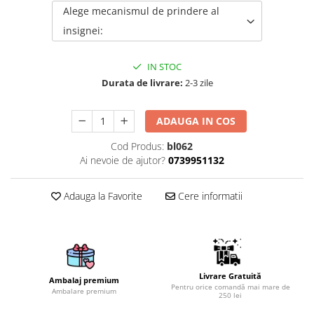
Alege mecanismul de prindere al
Brelocuri
insignei:
Brelocuri din Inox
Brelocuri de Lemn
IN STOC
Bratari
Durata de livrare:
2-3 zile
Cercei din lemn
ADAUGA IN COS
Accesorii de Bucatarie
Personalizate
Cod Produs:
bl062
Tocatoare Personalizate
Ai nevoie de ajutor?
0739951132
Suporturi de Pahare
Manusi Personalizate
Adauga la Favorite
Cere informatii
Ustensile de bucatarie
Accesorii pentru Bauturi
Personalizate
Termosuri Personalizate
Livrare Gratuită
Ambalaj premium
Desfacatoare si Tirbusoane
Pentru orice comandă mai mare de
Ambalare premium
250 lei
Shaker, Plosca