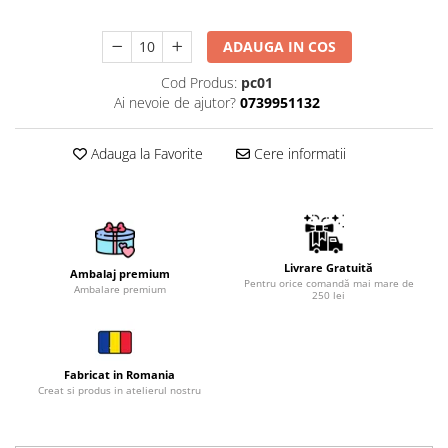
Brelocuri
ADAUGA IN COS
Brelocuri din Inox
Cod Produs:
pc01
Brelocuri de Lemn
Ai nevoie de ajutor?
0739951132
Bratari
Cercei din lemn
Adauga la Favorite
Cere informatii
Accesorii de Bucatarie
Personalizate
Tocatoare Personalizate
Suporturi de Pahare
Livrare Gratuită
Ambalaj premium
Manusi Personalizate
Pentru orice comandă mai mare de
Ambalare premium
250 lei
Ustensile de bucatarie
Accesorii pentru Bauturi
Personalizate
Fabricat in Romania
Termosuri Personalizate
Creat si produs in atelierul nostru
Desfacatoare si Tirbusoane
Shaker, Plosca