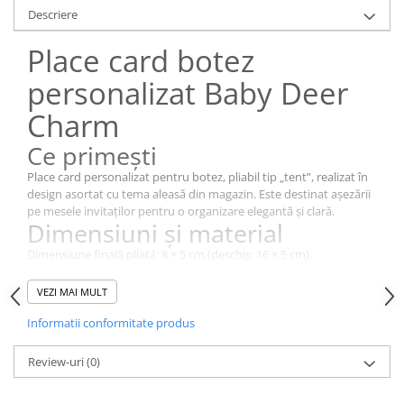
Cutii si Accesorii pentru Vin
Descriere
Personalizate
Place card botez
Vinuri Personalizate
Accesorii de Birou
personalizat Baby Deer
Pixuri Personalizate
Charm
Mousepad-uri
Ce primești
Globuri de Birou
Place card personalizat pentru botez, pliabil tip „tent”, realizat în
Agende A5
design asortat cu tema aleasă din magazin. Este destinat așezării
Agende A6
pe mesele invitaților pentru o organizare elegantă și clară.
Planner / Jurnal
Dimensiuni și material
Articole pentru Casa Personalizate
Dimensiune finală pliată: 8 × 5 cm (deschis: 16 × 5 cm).
Imprimare pe carton premium de 300 g, finisaj mat, stabil pe
Ceasuri Personalizate
masă și ușor lizibil de la distanță.
VEZI MAI MULT
Calendare Personalizate
Personalizare
Tablouri Personalizate
Informatii conformitate produs
Fiecare place card se personalizează cu numele invitatului.
Rame Foto
După plasarea comenzii, vă contactăm prin e-mail/WhatsApp
Review-uri
(0)
pentru:
Pusculite Personalizate
confirmarea designului final
Brichete Personalizate
lista completă a numelor invitaților (un nume pe rând)