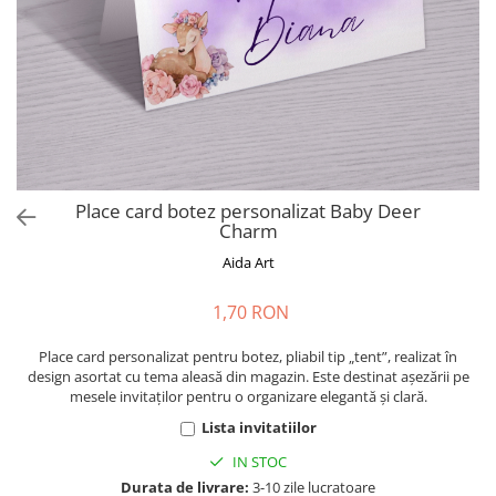
Cadouri absolvire
Decoratiuni Paste
Insigne / Brose
Agende Personalizate
Agende A5
Agende A6
Planner / Jurnal
Print personalizat
Place card botez personalizat Baby Deer
Charm
Felicitari personalizate
Aida Art
Invitatii personalizate
Printare poze
1,70 RON
Martisoare
Place card personalizat pentru botez, pliabil tip „tent”, realizat în
Semne de Carte
design asortat cu tema aleasă din magazin. Este destinat așezării pe
Articole pentru copii
mesele invitaților pentru o organizare elegantă și clară.
Puzzle
Lista invitatiilor
Stickere
IN STOC
Durata de livrare:
3-10 zile lucratoare
Trofee