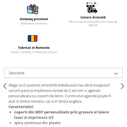
Cutii si Accesorii pentru Vin
Personalizate
Vinuri Personalizate
Livrare Gratuită
Ambalaj premium
Pentru orice comandă mai mare de
Ambalare premium
Accesorii de Birou
250 lei
Pixuri Personalizate
Mousepad-uri
Fabricat in Romania
Globuri de Birou
Creat si produs in atelierul nostru
Agende A5
Agende A6
Planner / Jurnal
Descriere
Articole pentru Casa Personalizate
Alege sa iti pastrezi amintirile bebelusului tau de la inceputul
Ceasuri Personalizate
sarcinii pana la implinirea varstei de 2 ani intr-o agenda
Calendare Personalizate
personalizata cu coperti de lemn. Continutul agendei poate fi
atat in limba romana, cat si in limba engleza.
Tablouri Personalizate
Caracteristici
Rame Foto
coperti din MDF personalizate prin gravare si taiere
Pusculite Personalizate
laser si imprimare UV
spira continua din plastic
Brichete Personalizate