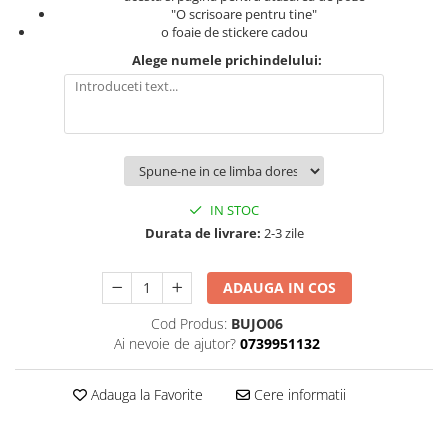
"O scrisoare pentru tine"
Brelocuri
o foaie de stickere cadou
Alege numele prichindelului:
Brelocuri din Inox
Brelocuri de Lemn
Bratari
Cercei din lemn
Accesorii de Bucatarie
Personalizate
IN STOC
Tocatoare Personalizate
Durata de livrare:
2-3 zile
Suporturi de Pahare
Manusi Personalizate
ADAUGA IN COS
Ustensile de bucatarie
Cod Produs:
BUJO06
Accesorii pentru Bauturi
Ai nevoie de ajutor?
0739951132
Personalizate
Termosuri Personalizate
Adauga la Favorite
Cere informatii
Desfacatoare si Tirbusoane
Shaker, Plosca