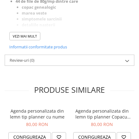
44 de file de 80g/mp dintre care
Orare Personalizate
copac genealogic
Magneti Personalizati
marea veste
simptomele sarcinii
Produse personalizate HORECA
detaliile nasterii
Jucarii din lemn
o pagina pentru fiecare luna din viata copilului cu
VEZI MAI MULT
detalii despre acesta si pagina pentru atasarea de
Karambite
poze
Informatii conformitate produs
Bayonete
"O scrisoare pentru tine"
o foaie de stickere cadou
Shadow daggers
Dupa plasarea comenzii veti fi contactat pentru a stabili
Review-uri
(0)
Sabii si arme din lemn
detaliile personalizarii.
PRODUSE SIMILARE
Agenda personalizata din
Agenda personalizata din
lemn tip planner cu nume
lemn tip planner Copacul
vietii, 100 pagini
80,00 RON
80,00 RON
CONFIGUREAZA
CONFIGUREAZA