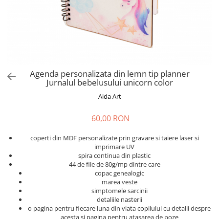
Cadouri absolvire
Decoratiuni Paste
Insigne / Brose
Agende Personalizate
Agende A5
Agende A6
Agenda personalizata din lemn tip planner
Planner / Jurnal
Jurnalul bebelusului unicorn color
Print personalizat
Aida Art
Felicitari personalizate
60,00 RON
Invitatii personalizate
Printare poze
coperti din MDF personalizate prin gravare si taiere laser si
Martisoare
imprimare UV
spira continua din plastic
Semne de Carte
44 de file de 80g/mp dintre care
copac genealogic
Articole pentru copii
marea veste
Puzzle
simptomele sarcinii
detaliile nasterii
Stickere
o pagina pentru fiecare luna din viata copilului cu detalii despre
acesta si pagina pentru atasarea de poze
Trofee