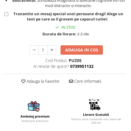
Educational:
Stimuleaza imaginatia si abilitatile cognitive intr-un
mod distractiv si interactiv.
Brelocuri
Transmite un mesaj special unei persoane dragi! Alege un
Brelocuri din Inox
text pe care sa il gravam pe capacul cutiei:
Brelocuri de Lemn
IN STOC
Bratari
Durata de livrare:
2-3 zile
Cercei din lemn
ADAUGA IN COS
Accesorii de Bucatarie
Personalizate
Cod Produs:
PUZ05
Tocatoare Personalizate
Ai nevoie de ajutor?
0739951132
Suporturi de Pahare
Adauga la Favorite
Cere informatii
Manusi Personalizate
Ustensile de bucatarie
Accesorii pentru Bauturi
Personalizate
Termosuri Personalizate
Livrare Gratuită
Ambalaj premium
Desfacatoare si Tirbusoane
Pentru orice comandă mai mare de
Ambalare premium
250 lei
Shaker, Plosca