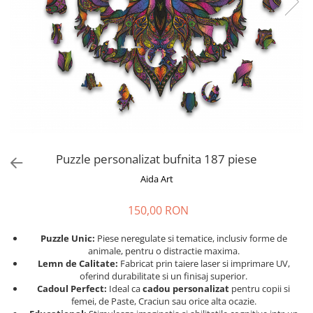
Cadouri absolvire
Decoratiuni Paste
Insigne / Brose
Agende Personalizate
Agende A5
Agende A6
Planner / Jurnal
Print personalizat
Felicitari personalizate
Puzzle personalizat bufnita 187 piese
Invitatii personalizate
Aida Art
Printare poze
Martisoare
150,00 RON
Semne de Carte
Puzzle Unic:
Piese neregulate si tematice, inclusiv forme de
Articole pentru copii
animale, pentru o distractie maxima.
Lemn de Calitate:
Fabricat prin taiere laser si imprimare UV,
Puzzle
oferind durabilitate si un finisaj superior.
Cadoul Perfect:
Ideal ca
cadou personalizat
pentru copii si
Stickere
femei, de Paste, Craciun sau orice alta ocazie.
Trofee