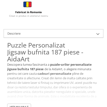
Cutii si Accesorii pentru Vin
Personalizate
Fabricat in Romania
Vinuri Personalizate
Creat si produs in atelierul nostru
Accesorii de Birou
Pixuri Personalizate
Descriere
Mousepad-uri
Globuri de Birou
Puzzle Personalizat
Agende A5
Jigsaw bufnita 187 piese -
Agende A6
AidaArt
Planner / Jurnal
Descopera lumea fascinanta a
puzzle-urilor personalizate
Articole pentru Casa Personalizate
jigsaw bufnita 187 piese
de la AidaArt, o alegere minunata
Ceasuri Personalizate
pentru cei care cauta
cadouri personalizate
pline de
creativitate si afectiune. Creat din lemn de inalta calitate prin
Calendare Personalizate
tehnici de taiere laser si finisaj cu imprimare UV, acest puzzle nu
Tablouri Personalizate
doar ca rezista testului timpului, dar ofera si o experienta de
Rame Foto
asamblare unica, datorita pieselor neregulate si speciale, unele
avand chiar forma de animale. Este o modalitate excelenta de a
Pusculite Personalizate
petrece timpul in familie, stimuland in acelasi timp imaginatia si
Brichete Personalizate
abilitatile de rezolvare a problemelor.
VEZI MAI MULT