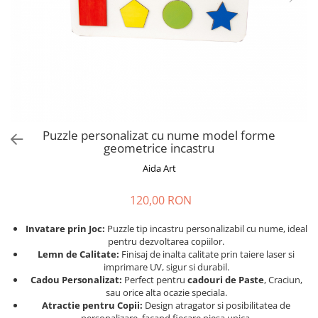
Cadouri absolvire
Decoratiuni Paste
Insigne / Brose
Agende Personalizate
Agende A5
Agende A6
Planner / Jurnal
Print personalizat
Puzzle personalizat cu nume model forme
geometrice incastru
Felicitari personalizate
Aida Art
Invitatii personalizate
Printare poze
120,00 RON
Martisoare
Invatare prin Joc:
Puzzle tip incastru personalizabil cu nume, ideal
Semne de Carte
pentru dezvoltarea copiilor.
Articole pentru copii
Lemn de Calitate:
Finisaj de inalta calitate prin taiere laser si
imprimare UV, sigur si durabil.
Puzzle
Cadou Personalizat:
Perfect pentru
cadouri de Paste
, Craciun,
sau orice alta ocazie speciala.
Stickere
Atractie pentru Copii:
Design atragator si posibilitatea de
Trofee