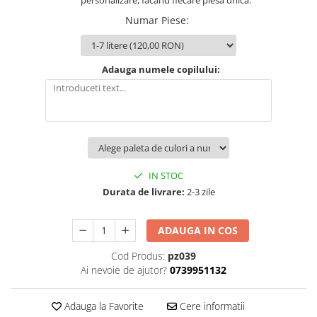
personalizare, facand fiecare piesa unica.
Numar Piese
:
Brelocuri
Brelocuri din Inox
Brelocuri de Lemn
Adauga numele copilului:
Bratari
Cercei din lemn
Accesorii de Bucatarie
Personalizate
Tocatoare Personalizate
IN STOC
Suporturi de Pahare
Durata de livrare:
2-3 zile
Manusi Personalizate
Ustensile de bucatarie
ADAUGA IN COS
Accesorii pentru Bauturi
Personalizate
Cod Produs:
pz039
Termosuri Personalizate
Ai nevoie de ajutor?
0739951132
Desfacatoare si Tirbusoane
Adauga la Favorite
Cere informatii
Shaker, Plosca