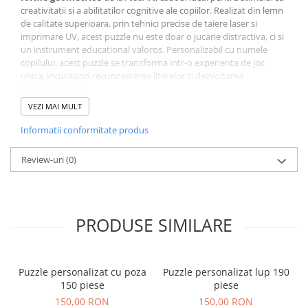
Orare Personalizate
creativitatii si a abilitatilor cognitive ale copiilor. Realizat din lemn
de calitate superioara, prin tehnici precise de taiere laser si
Magneti Personalizati
imprimare UV, acest puzzle nu este doar o jucarie distractiva, ci si
Produse personalizate HORECA
un instrument educational valoros. Personalizabil cu numele
copilului, acest puzzle se transforma intr-o experienta de joc
Jucarii din lemn
unica, incurajand recunoasterea literelor si dezvoltarea
Karambite
motricitatii fine.
Educational si Distractiv:
Puzzle personalizat ce ajuta la
Bayonete
VEZI MAI MULT
dezvoltarea abilitatilor cognitive si motrice.
Shadow daggers
Material de Calitate:
Realizat din lemn, finisat cu taiere laser
Informatii conformitate produs
si imprimare UV pentru durabilitate si siguranta.
Sabii si arme din lemn
Personalizare cu Nume:
Adauga un touch personal jocului,
Review-uri
(0)
facandu-l cadoul perfect pentru copii.
Versatil:
Ideal ca
cadou personalizat
pentru orice ocazie:
Paste, Craciun sau aniversari.
Alege puzzle-ul personalizat tip incastru cu nume forme
geometrice de la AidaArt si ofera un cadou memorabil si
PRODUSE SIMILARE
semnificativ. Perfect pentru
cadouri pentru copii
, dar apreciat
si de femei pentru valoarea sa educativa si estetica, acest puzzle
aduce bucurie si invatare prin joc.
Puzzle personalizat cu poza
Puzzle personalizat lup 190
150 piese
piese
150,00 RON
150,00 RON