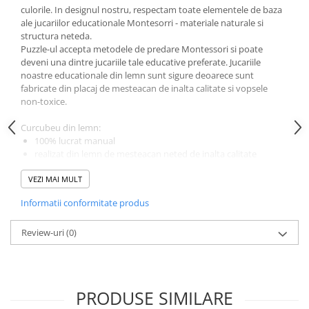
Cutii si Accesorii pentru Vin
culorile. In designul nostru, respectam toate elementele de baza
Personalizate
ale jucariilor educationale Montesorri - materiale naturale si
structura neteda.
Vinuri Personalizate
Puzzle-ul accepta metodele de predare Montessori si poate
Accesorii de Birou
deveni una dintre jucariile tale educative preferate. Jucariile
noastre educationale din lemn sunt sigure deoarece sunt
Pixuri Personalizate
fabricate din placaj de mesteacan de inalta calitate si vopsele
Mousepad-uri
non-toxice.
Globuri de Birou
Curcubeu din lemn:
Agende A5
100% lucrat manual
Agende A6
realizat din lemn de mesteacan neted de inalta calitate
vopsele non-toxice utilizate pentru siguranta si netezime
Planner / Jurnal
VEZI MAI MULT
durabil si se potriveste perfect pentru a dezvolta abilitatile
Articole pentru Casa Personalizate
motorii ale copilului
Informatii conformitate produs
culori stralucitoare frumoase
Ceasuri Personalizate
jucarie educationala grozava pentru copiii de 4+ ani
Calendare Personalizate
Review-uri
dezvolta abilitatile motorii
(0)
Textul poate fi personalizat cu numele copilului dumneavoastra.
Tablouri Personalizate
Dupa plasarea comenzii, veti fi contactat pentru a stabili detaliile
Rame Foto
personalizatii.
Pusculite Personalizate
PRODUSE SIMILARE
Brichete Personalizate