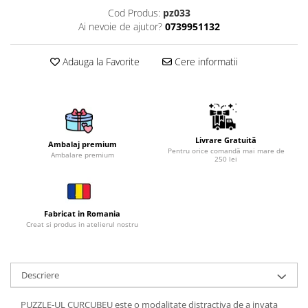
Cod Produs:
pz033
Brelocuri
Ai nevoie de ajutor?
0739951132
Brelocuri din Inox
Brelocuri de Lemn
Adauga la Favorite
Cere informatii
Bratari
Cercei din lemn
Accesorii de Bucatarie
Personalizate
Livrare Gratuită
Ambalaj premium
Pentru orice comandă mai mare de
Tocatoare Personalizate
Ambalare premium
250 lei
Suporturi de Pahare
Manusi Personalizate
Ustensile de bucatarie
Fabricat in Romania
Creat si produs in atelierul nostru
Accesorii pentru Bauturi
Personalizate
Termosuri Personalizate
Descriere
Desfacatoare si Tirbusoane
Shaker, Plosca
PUZZLE-UL CURCUBEU este o modalitate distractiva de a invata