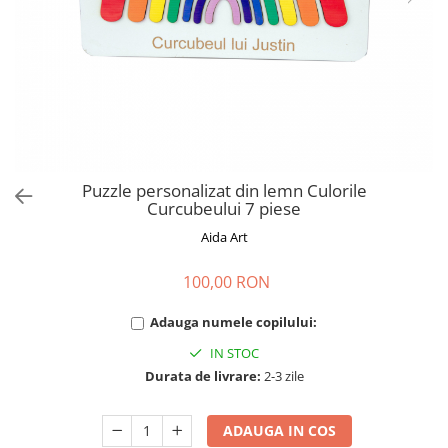
Cadouri absolvire
Decoratiuni Paste
Insigne / Brose
Agende Personalizate
Agende A5
Agende A6
Planner / Jurnal
Print personalizat
Puzzle personalizat din lemn Culorile
Curcubeului 7 piese
Felicitari personalizate
Aida Art
Invitatii personalizate
Printare poze
100,00 RON
Martisoare
Adauga numele copilului:
Semne de Carte
IN STOC
Articole pentru copii
Durata de livrare:
2-3 zile
Puzzle
Stickere
ADAUGA IN COS
Trofee