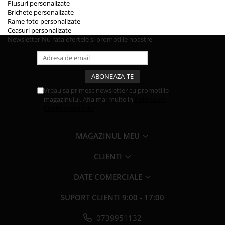
Plusuri personalizate
Brichete personalizate
Rame foto personalizate
Ceasuri personalizate
Newsletter
Nu rata ofertele si promotiile noastre
Vreau sa primesc newsletter cu promotiile
magazinului. Afla mai multe in
Politica de
Confidentialitate
MAGAZINUL MEU
CLIENTI
DATE COMERCIALE
SUPORT CLIENTI
9:00 - 17:00
0739951132