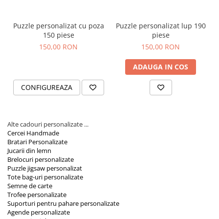
Orare Personalizate
Magneti Personalizati
Puzzle personalizat cu poza
Puzzle personalizat lup 190
Produse personalizate HORECA
150 piese
piese
150,00 RON
150,00 RON
Jucarii din lemn
Karambite
ADAUGA IN COS
Bayonete
CONFIGUREAZA
Shadow daggers
Sabii si arme din lemn
Alte cadouri personalizate ...
Cercei Handmade
Bratari Personalizate
Jucarii din lemn
Brelocuri personalizate
Puzzle jigsaw personalizat
Tote bag-uri personalizate
Semne de carte
Trofee personalizate
Suporturi pentru pahare personalizate
Agende personalizate