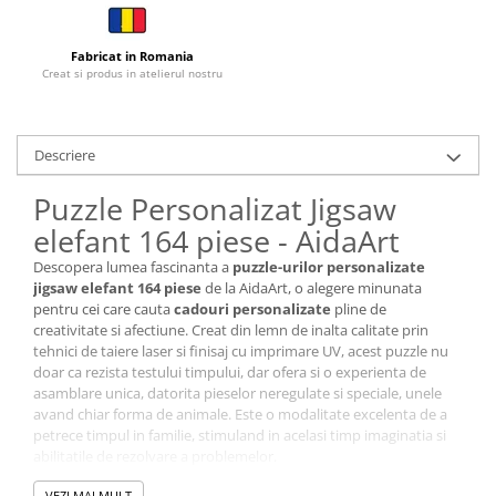
Cutii si Accesorii pentru Vin
Personalizate
Fabricat in Romania
Vinuri Personalizate
Creat si produs in atelierul nostru
Accesorii de Birou
Pixuri Personalizate
Descriere
Mousepad-uri
Globuri de Birou
Puzzle Personalizat Jigsaw
Agende A5
elefant 164 piese - AidaArt
Agende A6
Descopera lumea fascinanta a
puzzle-urilor personalizate
Planner / Jurnal
jigsaw elefant 164 piese
de la AidaArt, o alegere minunata
Articole pentru Casa Personalizate
pentru cei care cauta
cadouri personalizate
pline de
creativitate si afectiune. Creat din lemn de inalta calitate prin
Ceasuri Personalizate
tehnici de taiere laser si finisaj cu imprimare UV, acest puzzle nu
Calendare Personalizate
doar ca rezista testului timpului, dar ofera si o experienta de
asamblare unica, datorita pieselor neregulate si speciale, unele
Tablouri Personalizate
avand chiar forma de animale. Este o modalitate excelenta de a
Rame Foto
petrece timpul in familie, stimuland in acelasi timp imaginatia si
Pusculite Personalizate
abilitatile de rezolvare a problemelor.
Piese Unice:
Include piese neregulate si tematice, unele in
Brichete Personalizate
VEZI MAI MULT