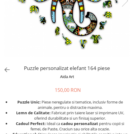
Cadouri absolvire
Decoratiuni Paste
Insigne / Brose
Agende Personalizate
Agende A5
Agende A6
Planner / Jurnal
Print personalizat
Felicitari personalizate
Puzzle personalizat elefant 164 piese
Invitatii personalizate
Aida Art
Printare poze
Martisoare
150,00 RON
Semne de Carte
Puzzle Unic:
Piese neregulate si tematice, inclusiv forme de
Articole pentru copii
animale, pentru o distractie maxima.
Lemn de Calitate:
Fabricat prin taiere laser si imprimare UV,
Puzzle
oferind durabilitate si un finisaj superior.
Cadoul Perfect:
Ideal ca
cadou personalizat
pentru copii si
Stickere
femei, de Paste, Craciun sau orice alta ocazie.
Trofee