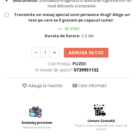
Educational:
Stimuleaza imaginatia si abilitatile cognitive intr-un
mod distractiv si interactiv.
Brelocuri
Transmite un mesaj special unei persoane dragi! Alege un
Brelocuri din Inox
text pe care sa il gravam pe capacul cutiei:
Brelocuri de Lemn
IN STOC
Bratari
Durata de livrare:
2-3 zile
Cercei din lemn
ADAUGA IN COS
Accesorii de Bucatarie
Personalizate
Cod Produs:
PUZ03
Tocatoare Personalizate
Ai nevoie de ajutor?
0739951132
Suporturi de Pahare
Adauga la Favorite
Cere informatii
Manusi Personalizate
Ustensile de bucatarie
Accesorii pentru Bauturi
Personalizate
Termosuri Personalizate
Livrare Gratuită
Ambalaj premium
Desfacatoare si Tirbusoane
Pentru orice comandă mai mare de
Ambalare premium
250 lei
Shaker, Plosca