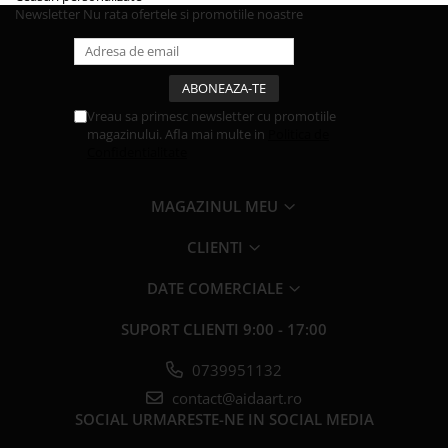
Newsletter
Nu rata ofertele si promotiile noastre
Vreau sa primesc newsletter cu promotiile
magazinului. Afla mai multe in
Politica de
Confidentialitate
MAGAZINUL MEU
CLIENTI
DATE COMERCIALE
SUPORT CLIENTI
9:00 - 17:00
0739951132
contact@aidaart.ro
SOCIAL
URMARESTE-NE IN SOCIAL MEDIA