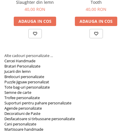
Slaughter din lemn
Tooth
Orare Personalizate
40,00 RON
40,00 RON
Magneti Personalizati
Produse personalizate HORECA
ADAUGA IN COS
ADAUGA IN COS
Jucarii din lemn
Karambite
Bayonete
Shadow daggers
Alte cadouri personalizate ...
Sabii si arme din lemn
Cercei Handmade
Bratari Personalizate
Jucarii din lemn
Brelocuri personalizate
Puzzle jigsaw personalizat
Tote bag-uri personalizate
Semne de carte
Trofee personalizate
Suporturi pentru pahare personalizate
Agende personalizate
Decoratiuni de Paste
Desfacatoare si tirbusoane personalizate
Cani personalizate
Martisoare handmade