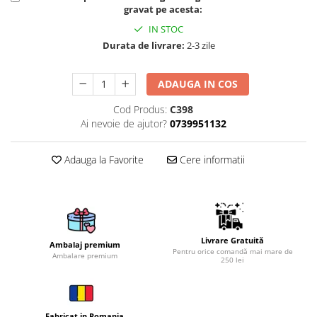
gravat pe acesta:
Brelocuri
IN STOC
Brelocuri din Inox
Durata de livrare:
2-3 zile
Brelocuri de Lemn
Bratari
ADAUGA IN COS
Cercei din lemn
Cod Produs:
C398
Ai nevoie de ajutor?
0739951132
Accesorii de Bucatarie
Personalizate
Adauga la Favorite
Cere informatii
Tocatoare Personalizate
Suporturi de Pahare
Manusi Personalizate
Ustensile de bucatarie
Accesorii pentru Bauturi
Livrare Gratuită
Ambalaj premium
Personalizate
Pentru orice comandă mai mare de
Ambalare premium
250 lei
Termosuri Personalizate
Desfacatoare si Tirbusoane
Shaker, Plosca
Fabricat in Romania