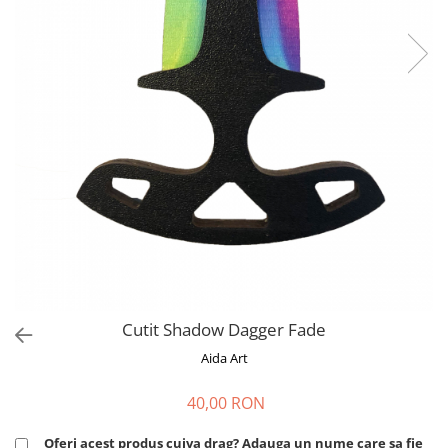
Cadouri absolvire
Decoratiuni Paste
Insigne / Brose
Agende Personalizate
Agende A5
Agende A6
Planner / Jurnal
Print personalizat
Felicitari personalizate
Invitatii personalizate
Printare poze
Martisoare
Semne de Carte
Cutit Shadow Dagger Fade
Articole pentru copii
Aida Art
Puzzle
40,00 RON
Stickere
Oferi acest produs cuiva drag? Adauga un nume care sa fie
Trofee