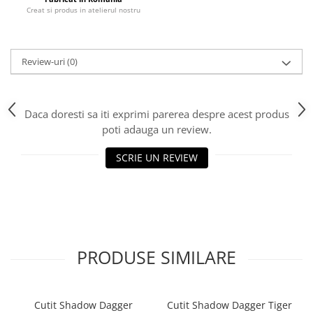
Cutii si Accesorii pentru Vin
Creat si produs in atelierul nostru
Personalizate
Vinuri Personalizate
Accesorii de Birou
Review-uri
(0)
Pixuri Personalizate
Mousepad-uri
Daca doresti sa iti exprimi parerea despre acest produs
Globuri de Birou
poti adauga un review.
Agende A5
Agende A6
SCRIE UN REVIEW
Planner / Jurnal
Articole pentru Casa Personalizate
Ceasuri Personalizate
Calendare Personalizate
Tablouri Personalizate
PRODUSE SIMILARE
Rame Foto
Pusculite Personalizate
Brichete Personalizate
Cutit Shadow Dagger
Cutit Shadow Dagger Tiger