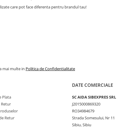
izate care pot face diferenta pentru brandul tau!
la mai multe in
Politica de Confidentialitate
DATE COMERCIALE
 Plata
SC AIDA SIBEXPRES SRL
e Retur
J2015000869320
Produselor
RO34984679
de Retur
Strada Somesului, Nr 11
Sibiu, Sibiu