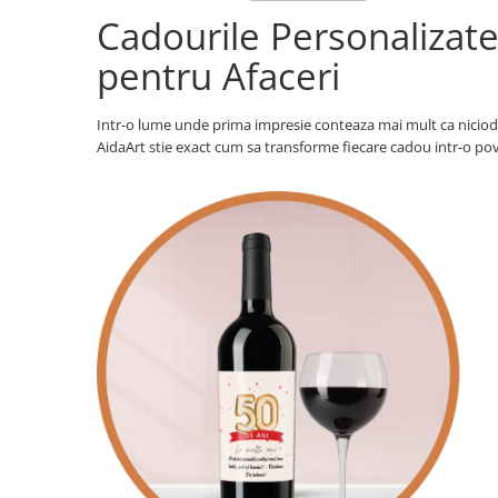
Cadourile Personalizat
Brelocuri
pentru Afaceri
Brelocuri din Inox
Brelocuri de Lemn
Intr-o lume unde prima impresie conteaza mai mult ca niciodat
Bratari
AidaArt stie exact cum sa transforme fiecare cadou intr-o p
Cercei din lemn
Accesorii de Bucatarie
Personalizate
Tocatoare Personalizate
Suporturi de Pahare
Manusi Personalizate
Ustensile de bucatarie
Accesorii pentru Bauturi
Personalizate
Termosuri Personalizate
Desfacatoare si Tirbusoane
Shaker, Plosca