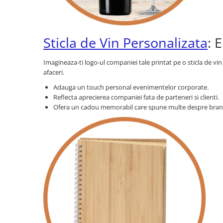
Cutii si Accesorii pentru Vin
Personalizate
Vinuri Personalizate
Sticla de Vin Personalizata
: 
Accesorii de Birou
Pixuri Personalizate
Imagineaza-ti logo-ul companiei tale printat pe o sticla de vi
afaceri.
Mousepad-uri
Globuri de Birou
Adauga un touch personal evenimentelor corporate.
Reflecta aprecierea companiei fata de parteneri si clienti.
Agende A5
Ofera un cadou memorabil care spune multe despre bran
Agende A6
Planner / Jurnal
Articole pentru Casa Personalizate
Ceasuri Personalizate
Calendare Personalizate
Tablouri Personalizate
Rame Foto
Pusculite Personalizate
Brichete Personalizate