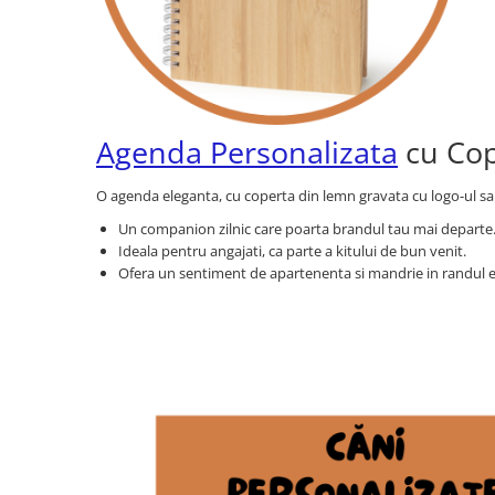
Orare Personalizate
Magneti Personalizati
Produse personalizate HORECA
Jucarii din lemn
Agenda Personalizata
cu Cop
Karambite
Bayonete
O agenda eleganta, cu coperta din lemn gravata cu logo-ul sa
Shadow daggers
Sabii si arme din lemn
Un companion zilnic care poarta brandul tau mai departe
Ideala pentru angajati, ca parte a kitului de bun venit.
Ofera un sentiment de apartenenta si mandrie in randul e