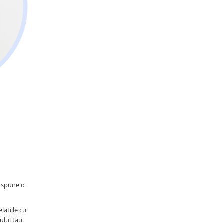
u spune o
latiile cu
ului tau.