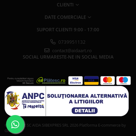
CLIENTI
DATE COMERCIALE
SUPORT CLIENTI
9:00 - 17:00
0739951132
contact@aidaart.ro
SOCIAL
URMARESTE-NE IN SOCIAL MEDIA
©Copyright SC AIDA SIBEXPRES SRL 2026
Platforma E-commerce by
Gomag