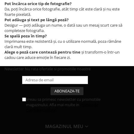
Pot încărca orice tip de fotografie?
Da, poți încărca orice fotografie, atât timp cât este clară și nu este
foarte pixelată.
Pot adăuga și text pe lângă poză?
Desigur — poți adăuga un nume, o dată sau un mesaj scurt care să
completeze fotografia.
Se spală poza în timp?
Imprimarea este rezistentă și, cu o utilizare normală, poza rămâne
clară mult timp.
Alege o poză care contează pentru tine
și transform-o într-un
cadou care aduce emoție în fiecare zi.
Newsletter
Nu rata ofertele si promotiile noastre
Vreau sa primesc newsletter cu promotiile
magazinului. Afla mai multe in
Politica de
Confidentialitate
MAGAZINUL MEU