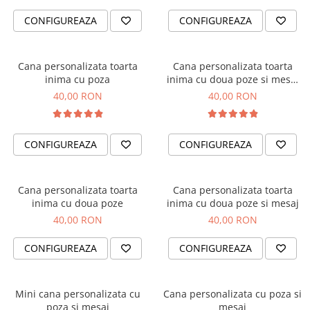
Cadouri absolvire
Decoratiuni Paste
CONFIGUREAZA
CONFIGUREAZA
Insigne / Brose
Agende Personalizate
Cana personalizata toarta
Cana personalizata toarta
Agende A5
inima cu poza
inima cu doua poze si mesaj
Agende A6
Puzzle
40,00 RON
40,00 RON
Planner / Jurnal
Print personalizat
CONFIGUREAZA
CONFIGUREAZA
Felicitari personalizate
Invitatii personalizate
Printare poze
Cana personalizata toarta
Cana personalizata toarta
Martisoare
inima cu doua poze
inima cu doua poze si mesaj
40,00 RON
40,00 RON
Semne de Carte
Articole pentru copii
CONFIGUREAZA
CONFIGUREAZA
Puzzle
Stickere
Mini cana personalizata cu
Cana personalizata cu poza si
poza si mesaj
mesaj
Trofee