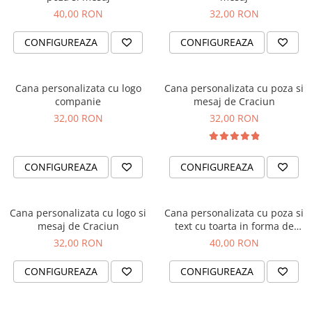
40,00 RON
32,00 RON
Brelocuri
CONFIGUREAZA
CONFIGUREAZA
Brelocuri din Inox
Brelocuri de Lemn
Bratari
Cana personalizata cu logo
Cana personalizata cu poza si
Cercei din lemn
companie
mesaj de Craciun
32,00 RON
32,00 RON
Accesorii de Bucatarie
Personalizate
Tocatoare Personalizate
CONFIGUREAZA
CONFIGUREAZA
Suporturi de Pahare
Manusi Personalizate
Ustensile de bucatarie
Cana personalizata cu logo si
Cana personalizata cu poza si
mesaj de Craciun
text cu toarta in forma de
Accesorii pentru Bauturi
inima
32,00 RON
40,00 RON
Personalizate
Termosuri Personalizate
CONFIGUREAZA
CONFIGUREAZA
Desfacatoare si Tirbusoane
Shaker, Plosca