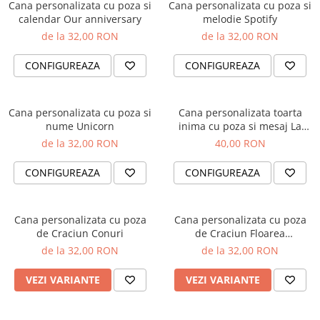
Cana personalizata cu poza si
Cana personalizata cu poza si
Cutii si Accesorii pentru Vin
calendar Our anniversary
melodie Spotify
Personalizate
de la 32,00 RON
de la 32,00 RON
Vinuri Personalizate
Accesorii de Birou
CONFIGUREAZA
CONFIGUREAZA
Pixuri Personalizate
Mousepad-uri
Cana personalizata cu poza si
Cana personalizata toarta
Globuri de Birou
nume Unicorn
inima cu poza si mesaj La
multi ani
Agende A5
de la 32,00 RON
40,00 RON
Agende A6
CONFIGUREAZA
CONFIGUREAZA
Planner / Jurnal
Articole pentru Casa Personalizate
Ceasuri Personalizate
Cana personalizata cu poza
Cana personalizata cu poza
de Craciun Conuri
de Craciun Floarea
Calendare Personalizate
Craciunului
de la 32,00 RON
de la 32,00 RON
Tablouri Personalizate
Rame Foto
VEZI VARIANTE
VEZI VARIANTE
Pusculite Personalizate
Brichete Personalizate