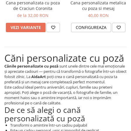
Cana personalizata cu poza
Cana personalizata metalica
Orare Personalizate
de Craciun Coronita
cu poza si mesaj
Magneti Personalizati
de la 32,00 RON
40,00 RON
Produse personalizate HORECA
VEZI VARIANTE
CONFIGUREAZA
Jucarii din lemn
Karambite
Bayonete
Shadow daggers
Căni personalizate cu poză
Sabii si arme din lemn
Cănile personalizate cu poză
sunt unele dintre cele mai emoționale
și apreciate cadouri — pentru că transformă o fotografie într-un obiect
folosit zilnic. La
AidaArt
poți crea o cană personalizată cu poza ta
preferată și un mesaj care completează perfect momentul.
Este cadoul ideal pentru aniversări, cupluri, familie sau prieteni
apropiați. Poți alege o poză de vacanță, o fotografie de familie, un
moment haios sau o amintire importantă, iar noi o imprimăm
profesional pe o cană de calitate.
De ce să alegi o cană
personalizată cu poză
Transformi o amintire într-un cadou palpabil
Este un cadou personal, unic și imposibil de replicat