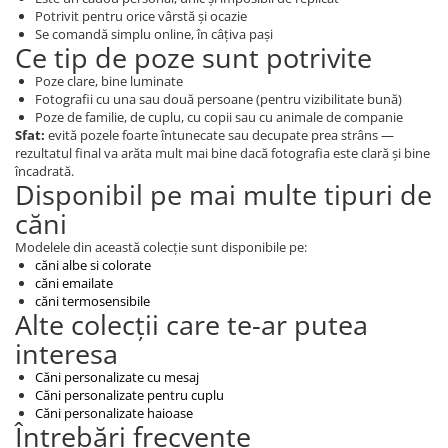
Potrivit pentru orice vârstă și ocazie
Se comandă simplu online, în câțiva pași
Ce tip de poze sunt potrivite
Poze clare, bine luminate
Fotografii cu una sau două persoane (pentru vizibilitate bună)
Poze de familie, de cuplu, cu copii sau cu animale de companie
Sfat:
evită pozele foarte întunecate sau decupate prea strâns —
rezultatul final va arăta mult mai bine dacă fotografia este clară și bine
încadrată.
Disponibil pe mai multe tipuri de
căni
Modelele din această colecție sunt disponibile pe:
căni albe
si colorate
căni emailate
căni termosensibile
Alte colecții care te-ar putea
interesa
Căni personalizate cu mesaj
Căni personalizate pentru cuplu
Căni personalizate haioase
Întrebări frecvente