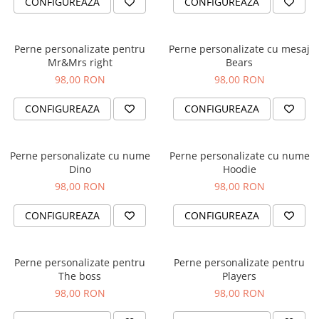
CONFIGUREAZA
CONFIGUREAZA
Brelocuri
Brelocuri din Inox
Perne personalizate pentru
Perne personalizate cu mesaj
Brelocuri de Lemn
Mr&Mrs right
Bears
98,00 RON
98,00 RON
Bratari
Cercei din lemn
CONFIGUREAZA
CONFIGUREAZA
Accesorii de Bucatarie
Personalizate
Perne personalizate cu nume
Perne personalizate cu nume
Tocatoare Personalizate
Dino
Hoodie
Suporturi de Pahare
98,00 RON
98,00 RON
Manusi Personalizate
CONFIGUREAZA
CONFIGUREAZA
Ustensile de bucatarie
Accesorii pentru Bauturi
Personalizate
Perne personalizate pentru
Perne personalizate pentru
Termosuri Personalizate
The boss
Players
Desfacatoare si Tirbusoane
98,00 RON
98,00 RON
Shaker, Plosca