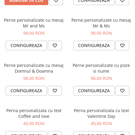
ADAUGA IN COS
CONFIGUREAZA
Cadouri absolvire
Decoratiuni Paste
Insigne / Brose
Perne personalizate cu mesaj
Perne personalizate cu mesaj
Agende Personalizate
Mr and Ms
Mr & Ms
Agende A5
98,00 RON
98,00 RON
Agende A6
CONFIGUREAZA
CONFIGUREAZA
Planner / Jurnal
Print personalizat
Felicitari personalizate
Perne personalizate cu mesaj
Perne personalizate cu poze
Domnul & Doamna
si nume
Invitatii personalizate
98,00 RON
98,00 RON
Printare poze
Martisoare
CONFIGUREAZA
CONFIGUREAZA
Semne de Carte
Articole pentru copii
Perna personalizata cu text
Perna personalizata cu text
Puzzle
Coffee and love
Valentine Day
49,00 RON
49,00 RON
Stickere
Trofee