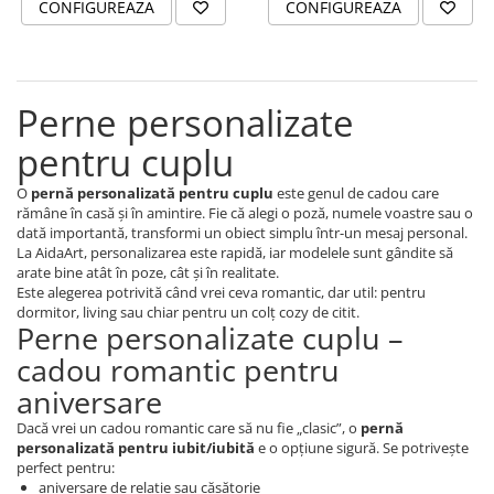
CONFIGUREAZA
CONFIGUREAZA
Orare Personalizate
Magneti Personalizati
Produse personalizate HORECA
Jucarii din lemn
Perne personalizate
Karambite
pentru cuplu
Bayonete
O
pernă personalizată pentru cuplu
este genul de cadou care
Shadow daggers
rămâne în casă și în amintire. Fie că alegi o poză, numele voastre sau o
Sabii si arme din lemn
dată importantă, transformi un obiect simplu într-un mesaj personal.
La AidaArt, personalizarea este rapidă, iar modelele sunt gândite să
arate bine atât în poze, cât și în realitate.
Este alegerea potrivită când vrei ceva romantic, dar util: pentru
dormitor, living sau chiar pentru un colț cozy de citit.
Perne personalizate cuplu –
cadou romantic pentru
aniversare
Dacă vrei un cadou romantic care să nu fie „clasic”, o
pernă
personalizată pentru iubit/iubită
e o opțiune sigură. Se potrivește
perfect pentru:
aniversare de relație sau căsătorie