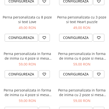
CONFIGUREAZA
CONFIGUREAZA
Cutii si Accesorii pentru Vin
Personalizate
Vinuri Personalizate
Perna personalizata cu 8 poze
Perna personalizata cu 3 poze
Accesorii de Birou
si text Love
si text Heart puzzle
49,00 RON
49,00 RON
Pixuri Personalizate
Mousepad-uri
CONFIGUREAZA
CONFIGUREAZA
Globuri de Birou
Agende A5
Perna personalizata in forma
Perna personalizata in forma
Agende A6
de inima cu 4 poze si mesaj
de inima cu 6 poze si mesaj
Planner / Jurnal
Happy Valentine's
Hearts and love
59,00 RON
59,00 RON
Articole pentru Casa Personalizate
CONFIGUREAZA
CONFIGUREAZA
Ceasuri Personalizate
Calendare Personalizate
Tablouri Personalizate
Perna personalizata in forma
Perna personalizata in forma
Rame Foto
de inima cu 4 poze si mesaj
de inima cu 2 poze si mesaj
Love
Love you
Pusculite Personalizate
59,00 RON
59,00 RON
Brichete Personalizate