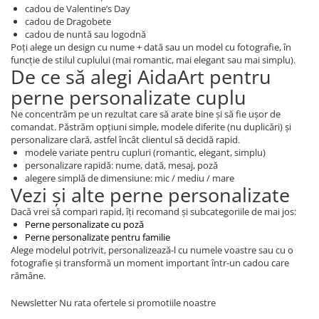
cadou de Valentine’s Day
cadou de Dragobete
cadou de nuntă sau logodnă
Poți alege un design cu nume + dată sau un model cu fotografie, în
funcție de stilul cuplului (mai romantic, mai elegant sau mai simplu).
De ce să alegi AidaArt pentru
perne personalizate cuplu
Ne concentrăm pe un rezultat care să arate bine și să fie ușor de
comandat. Păstrăm opțiuni simple, modele diferite (nu duplicări) și
personalizare clară, astfel încât clientul să decidă rapid.
modele variate pentru cupluri (romantic, elegant, simplu)
personalizare rapidă: nume, dată, mesaj, poză
alegere simplă de dimensiune: mic / mediu / mare
Vezi și alte perne personalizate
Dacă vrei să compari rapid, îți recomand și subcategoriile de mai jos:
Perne personalizate cu poză
Perne personalizate pentru familie
Alege modelul potrivit, personalizează-l cu numele voastre sau cu o
fotografie și transformă un moment important într-un cadou care
rămâne.
Newsletter
Nu rata ofertele si promotiile noastre