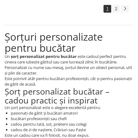
1
2
Șorțuri personalizate
pentru bucătar
Un
șorț personalizat pentru bucătar
este cadoul perfect pentru
cineva care iubește gătitul sau care lucrează zilnic în bucătărie.
Personalizat cu nume sau mesaj, șorțul devine un obiect personal, util
și plin de caracter.
Este potrivit atât pentru bucătari profesioniști, cât și pentru pasionații
de gătit de acasă.
Șorț personalizat bucătar –
cadou practic și inspirat
Un șorț personalizat este o alegere excelentă pentru:
pasionați de gătit și bucătari amatori
bucătari profesioniști sau chefi
cadou pentru tată, soț, prieteni sau colegi
cadou de zi de naștere, Crăciun sau Paște
Este un cadou care va fi folosit, nu doar expus.