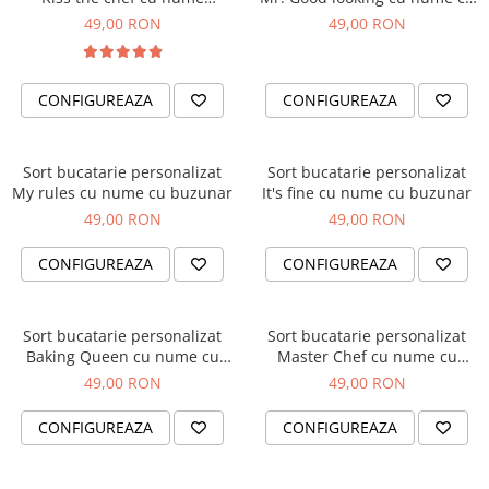
Cutii si Accesorii pentru Vin
marime universala cu
buzunar
49,00 RON
49,00 RON
Personalizate
buzunar
Vinuri Personalizate
Accesorii de Birou
CONFIGUREAZA
CONFIGUREAZA
Pixuri Personalizate
Mousepad-uri
Sort bucatarie personalizat
Sort bucatarie personalizat
Globuri de Birou
My rules cu nume cu buzunar
It's fine cu nume cu buzunar
Agende A5
49,00 RON
49,00 RON
Agende A6
CONFIGUREAZA
CONFIGUREAZA
Planner / Jurnal
Articole pentru Casa Personalizate
Ceasuri Personalizate
Sort bucatarie personalizat
Sort bucatarie personalizat
Baking Queen cu nume cu
Master Chef cu nume cu
Calendare Personalizate
buzunar
buzunar
49,00 RON
49,00 RON
Tablouri Personalizate
Rame Foto
CONFIGUREAZA
CONFIGUREAZA
Pusculite Personalizate
Brichete Personalizate