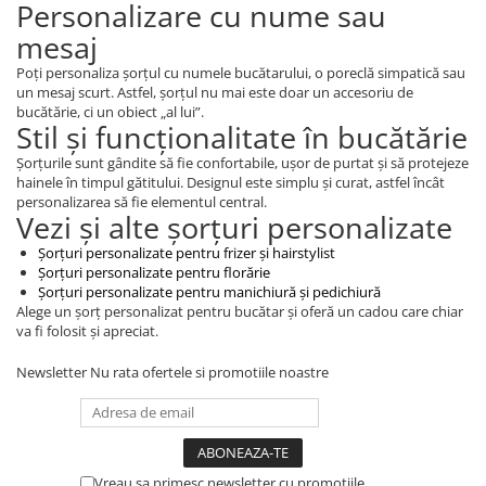
Personalizare cu nume sau
mesaj
Poți personaliza șorțul cu numele bucătarului, o poreclă simpatică sau
un mesaj scurt. Astfel, șorțul nu mai este doar un accesoriu de
bucătărie, ci un obiect „al lui”.
Stil și funcționalitate în bucătărie
Șorțurile sunt gândite să fie confortabile, ușor de purtat și să protejeze
hainele în timpul gătitului. Designul este simplu și curat, astfel încât
personalizarea să fie elementul central.
Vezi și alte șorțuri personalizate
Șorțuri personalizate pentru frizer și hairstylist
Șorțuri personalizate pentru florărie
Șorțuri personalizate pentru manichiură și pedichiură
Alege un șorț personalizat pentru bucătar și oferă un cadou care chiar
va fi folosit și apreciat.
Newsletter
Nu rata ofertele si promotiile noastre
Vreau sa primesc newsletter cu promotiile