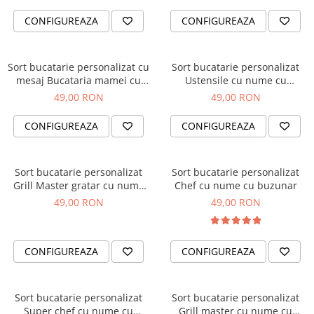
Cadouri absolvire
Decoratiuni Paste
CONFIGUREAZA
CONFIGUREAZA
Insigne / Brose
Agende Personalizate
Sort bucatarie personalizat cu
Sort bucatarie personalizat
Agende A5
mesaj Bucataria mamei cu
Ustensile cu nume cu
Agende A6
buzunar
buzunar
49,00 RON
49,00 RON
Planner / Jurnal
CONFIGUREAZA
CONFIGUREAZA
Print personalizat
Felicitari personalizate
Invitatii personalizate
Sort bucatarie personalizat
Sort bucatarie personalizat
Grill Master gratar cu nume
Chef cu nume cu buzunar
Printare poze
cu buzunar
49,00 RON
49,00 RON
Martisoare
Semne de Carte
Articole pentru copii
CONFIGUREAZA
CONFIGUREAZA
Puzzle
Stickere
Sort bucatarie personalizat
Sort bucatarie personalizat
Super chef cu nume cu
Grill master cu nume cu
Trofee