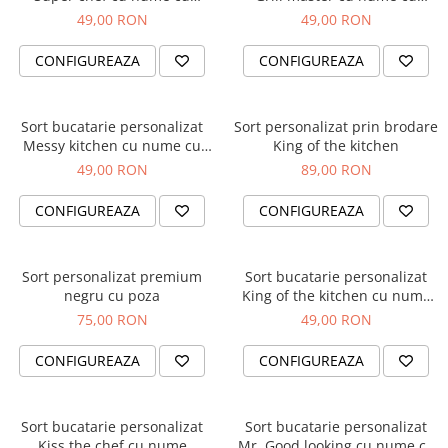
buzunar
buzunar
49,00 RON
49,00 RON
Brelocuri
CONFIGUREAZA
CONFIGUREAZA
Brelocuri din Inox
Brelocuri de Lemn
Bratari
Sort bucatarie personalizat
Sort personalizat prin brodare
Cercei din lemn
Messy kitchen cu nume cu
King of the kitchen
buzunar
49,00 RON
89,00 RON
Accesorii de Bucatarie
Personalizate
CONFIGUREAZA
CONFIGUREAZA
Tocatoare Personalizate
Suporturi de Pahare
Sort personalizat premium
Sort bucatarie personalizat
Manusi Personalizate
negru cu poza
King of the kitchen cu nume
Ustensile de bucatarie
cu buzunar
75,00 RON
49,00 RON
Accesorii pentru Bauturi
Personalizate
CONFIGUREAZA
CONFIGUREAZA
Termosuri Personalizate
Desfacatoare si Tirbusoane
Sort bucatarie personalizat
Sort bucatarie personalizat
Shaker, Plosca
Kiss the chef cu nume
Mr. Good looking cu nume cu