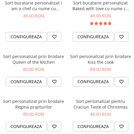
Sort bucatarie personalizat I
Sort bucatarie personalizat
Orare Personalizate
am a chef cu nume cu
Baked with love cu nume cu
Magneti Personalizati
buzunar
buzunar
49,00 RON
49,00 RON
Produse personalizate HORECA
Jucarii din lemn
CONFIGUREAZA
CONFIGUREAZA
Karambite
Bayonete
Shadow daggers
Sort personalizat prin brodare
Sort personalizat prin brodare
Sabii si arme din lemn
Queen of the kitchen
Kiss the cook
89,00 RON
89,00 RON
CONFIGUREAZA
CONFIGUREAZA
Sort personalizat prin brodare
Sort personalizat pentru
Regina prajiturilor
Craciun Taste of Christmas
89,00 RON
49,00 RON
CONFIGUREAZA
CONFIGUREAZA