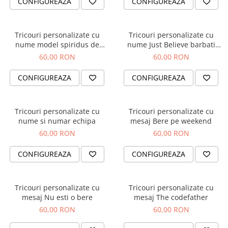
CONFIGUREAZA
CONFIGUREAZA
Brelocuri
Brelocuri din Inox
Tricouri personalizate cu
Tricouri personalizate cu
Brelocuri de Lemn
nume model spiridus de
nume Just Believe barbati
Craciun barbati negru
negru
60,00 RON
60,00 RON
Bratari
Cercei din lemn
CONFIGUREAZA
CONFIGUREAZA
Accesorii de Bucatarie
Personalizate
Tricouri personalizate cu
Tricouri personalizate cu
Tocatoare Personalizate
nume si numar echipa
mesaj Bere pe weekend
Suporturi de Pahare
60,00 RON
60,00 RON
Manusi Personalizate
CONFIGUREAZA
CONFIGUREAZA
Ustensile de bucatarie
Accesorii pentru Bauturi
Personalizate
Tricouri personalizate cu
Tricouri personalizate cu
Termosuri Personalizate
mesaj Nu esti o bere
mesaj The codefather
Desfacatoare si Tirbusoane
60,00 RON
60,00 RON
Shaker, Plosca