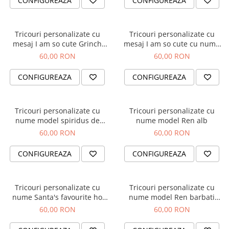
CONFIGUREAZA
CONFIGUREAZA
Cadouri absolvire
Decoratiuni Paste
Insigne / Brose
Tricouri personalizate cu
Tricouri personalizate cu
Agende Personalizate
mesaj I am so cute Grinch
mesaj I am so cute cu nume
femei
alb
Agende A5
60,00 RON
60,00 RON
Agende A6
CONFIGUREAZA
CONFIGUREAZA
Planner / Jurnal
Print personalizat
Felicitari personalizate
Tricouri personalizate cu
Tricouri personalizate cu
nume model spiridus de
nume model Ren alb
Invitatii personalizate
Craciun negru
60,00 RON
60,00 RON
Printare poze
Martisoare
CONFIGUREAZA
CONFIGUREAZA
Semne de Carte
Articole pentru copii
Tricouri personalizate cu
Tricouri personalizate cu
Puzzle
nume Santa's favourite ho
nume model Ren barbati
negru
negru
60,00 RON
60,00 RON
Stickere
Trofee