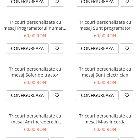
CONFIGUREAZA
CONFIGUREAZA
Cutii si Accesorii pentru Vin
Personalizate
Vinuri Personalizate
Tricouri personalizate cu
Tricouri personalizate cu
Accesorii de Birou
mesaj Programatorul numarul
mesaj Sunt programator
unu
60,00 RON
60,00 RON
Pixuri Personalizate
Mousepad-uri
CONFIGUREAZA
CONFIGUREAZA
Globuri de Birou
Agende A5
Tricouri personalizate cu
Tricouri personalizate cu
Agende A6
mesaj Sofer de tractor
mesaj Sunt electrician
Planner / Jurnal
60,00 RON
60,00 RON
Articole pentru Casa Personalizate
CONFIGUREAZA
CONFIGUREAZA
Ceasuri Personalizate
Calendare Personalizate
Tablouri Personalizate
Tricouri personalizate cu
Tricouri personalizate cu
Rame Foto
mesaj Am incredere in
mesaj M-as incorda
mecanicul meu
Pusculite Personalizate
60,00 RON
60,00 RON
Brichete Personalizate