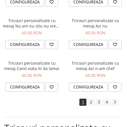
CONFIGUREAZA
CONFIGUREAZA
Orare Personalizate
Magneti Personalizati
Produse personalizate HORECA
Tricouri personalizate cu
Tricouri personalizate cu
mesaj Nu am nu stiu nu vreau
mesaj Azi nu
Jucarii din lemn
nu imi pasa
60,00 RON
60,00 RON
Karambite
Bayonete
CONFIGUREAZA
CONFIGUREAZA
Shadow daggers
Sabii si arme din lemn
Tricouri personalizate cu
Tricouri personalizate cu
mesaj Cand viata iti da lamai
mesaj Azi n-am chef
60,00 RON
60,00 RON
CONFIGUREAZA
CONFIGUREAZA
1
2
3
4